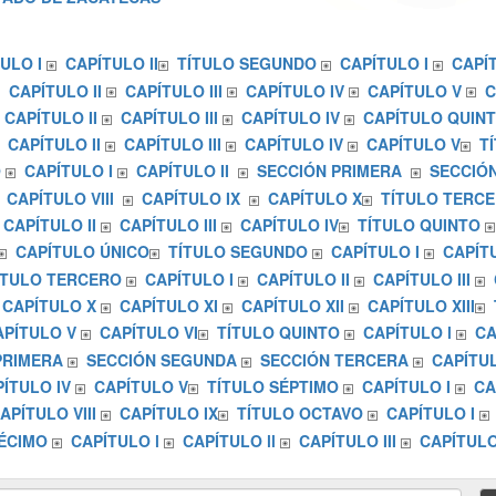
ULO I
CAPÍTULO II
TÍTULO SEGUNDO
CAPÍTULO I
CAPÍT
CAPÍTULO II
CAPÍTULO III
CAPÍTULO IV
CAPÍTULO V
C
CAPÍTULO II
CAPÍTULO III
CAPÍTULO IV
CAPÍTULO QUIN
CAPÍTULO II
CAPÍTULO III
CAPÍTULO IV
CAPÍTULO V
T
O
CAPÍTULO I
CAPÍTULO II
SECCIÓN PRIMERA
SECCIÓ
CAPÍTULO VIII
CAPÍTULO IX
CAPÍTULO X
TÍTULO TERC
CAPÍTULO II
CAPÍTULO III
CAPÍTULO IV
TÍTULO QUINTO
CAPÍTULO ÚNICO
TÍTULO SEGUNDO
CAPÍTULO I
CAPÍTU
ÍTULO TERCERO
CAPÍTULO I
CAPÍTULO II
CAPÍTULO III
CAPÍTULO X
CAPÍTULO XI
CAPÍTULO XII
CAPÍTULO XIII
APÍTULO V
CAPÍTULO VI
TÍTULO QUINTO
CAPÍTULO l
CA
PRIMERA
SECCIÓN SEGUNDA
SECCIÓN TERCERA
CAPÍTUL
ÍTULO IV
CAPÍTULO V
TÍTULO SÉPTIMO
CAPÍTULO I
CA
APÍTULO VIII
CAPÍTULO IX
TÍTULO OCTAVO
CAPÍTULO I
ÉCIMO
CAPÍTULO l
CAPÍTULO ll
CAPÍTULO III
CAPÍTULO