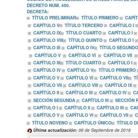
DECRETO NUM. 450.
DECRETA:
TÍTULO PRELIMINAR
TÍTULO PRIMERO
CAPÍT
CAPÍTULO V
TÍTULO TERCERO
CAPÍTULO I
CAPÍTULO IX
TÍTULO CUARTO
CAPÍTULO I
CAPÍTULO VIII
TÍTULO QUINTO
CAPÍTULO I
CAPÍTULO III
CAPÍTULO IV
TÍTULO SEGUND
CAPÍTULO V
CAPÍTULO VI
CAPÍTULO VII
CAPÍTULO III
TÍTULO CUARTO
CAPÍTULO I
CAPÍTULO IV
CAPÍTULO V
TÍTULO PRIMERO
CAPÍTULO V
CAPÍTULO VI
CAPÍTULO VII
T
CAPÍTULO VII
CAPÍTULO VIII
CAPÍTULO IX
CAPÍTULO II
CAPÍTULO III
CAPÍTULO IV
C
SECCIÓN SEGUNDA
CAPÍTULO III
SECCIÓN 
CAPÍTULO l
CAPÍTULO II
CAPÍTULO III
CAP
CAPÍTULO V
CAPÍTULO VI
CAPÍTULO VII
C
TÍTULO NOVENO
CAPÍTULO ÚNICO
TÍTULO D
Última actualización:
06 de Septiembre de 2018