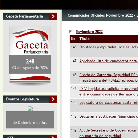
Comunicados Oficiales Noviembre 2022 - L
Gaceta Parlamentaria
Noviembre 2022
No
Título
148
Diputadas y diputados locales, soli
248
147
Aprobada lista de candidatos para
03 de Agosto de 2026
146
Precio de Garantía, Seguridad Púb
magistratura del TJAEZ, aprobacio
145
LXIV Legislatura solicita intervenc
entre comunidades de Bernalejo y
Eventos Legislatura
144
Legislatura de Zacatecas avala re
143
Declaran a Susticacán “Municipio c
de Diciembre de hrs
142
Acude Secretario de Gobernación a
en materia de seguridad