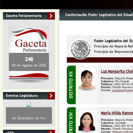
Conformación Poder Legislativo del Estad
Gaceta Parlamentaria
Poder Legislativo del E
Principio de Mayoria Rel
Principio de Representa
248
03 de Agosto de 2026
Luz Margarita Chá
Principio:
Mayoría Relat
Cabecera:
Rio Grande
Teléfono:
(492) 925 62 
Partido:
Partido Revolucio
Correo:
mchavez@congr
Eventos Legislatura
María Hilda Ramos
de Diciembre de hrs
Principio:
Mayoría Relat
Cabecera:
Juchipila
Teléfono:
(492) 925 62 
Partido:
Partido Revolucio
Correo:
hildaramos@con