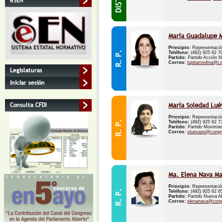
eSEN
María Guadalupe M
Principio:
Representació
Teléfono:
(492) 925 62 
Partido:
Partido Acción N
Correo:
lupitamedina@c
Legislaturas
Iniciar sesión
María Soledad Lué
Consulta CFDI
Principio:
Representació
Teléfono:
(492) 925 62 
Partido:
Partido Movimie
Correo:
sluevano@congr
Ma. Elena Nava Ma
Principio:
Representació
Teléfono:
(492) 925 62 
Partido:
Partido Nueva Al
Correo:
elenanava@cong