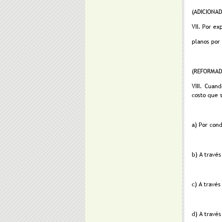
(ADICIONAD
VII. Por ex
planos p
(REFORMADA
VIII. Cuan
costo que s
a) Por con
b) A travé
c) A travé
d) A travé