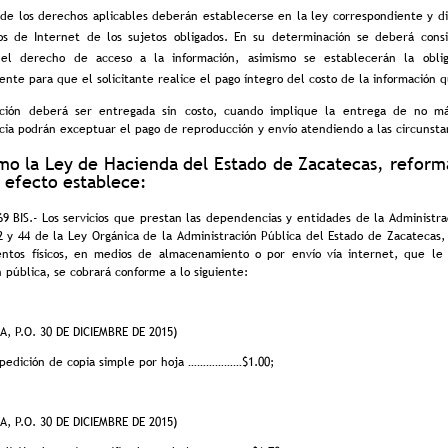
 de los derechos aplicables deberán establecerse en la ley correspondiente y dis
ios de Internet de los sujetos obligados. En su determinación se deberá cons
 del derecho de acceso a la información, asimismo se establecerán la obli
nte para que el solicitante realice el pago íntegro del costo de la información qu
ación deberá ser entregada sin costo, cuando implique la entrega de no m
cia podrán exceptuar el pago de reproducción y envío atendiendo a las circunstan
mo la Ley de Hacienda del Estado de Zacatecas, reform
l efecto establece:
9 BIS.- Los servicios que prestan las dependencias y entidades de la Administra
22 y 44 de la Ley Orgánica de la Administración Pública del Estado de Zacatecas,
tos físicos, en medios de almacenamiento o por envío vía internet, que le 
 pública, se cobrará conforme a lo siguiente:
, P.O. 30 DE DICIEMBRE DE 2015)
expedición de copia simple por hoja ………………$1.00;
, P.O. 30 DE DICIEMBRE DE 2015)