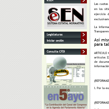
eSEN
Las cuotas
en los sit
ejercicio
exclusivame
La inform
Transparen
Legislaturas
Así mis
Iniciar sesión
para ta
Consulta CFDI
ARTICULO 6
artículos 
de documen
información
(REFORMADA
I. Por la 
(REFORMADA