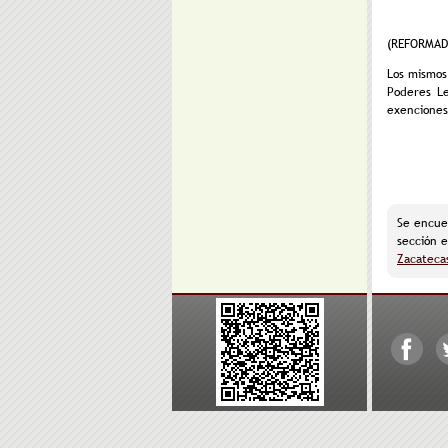
(REFORMADO
Los mismos
Poderes Le
exenciones
Se encue
sección e
Zacatecas