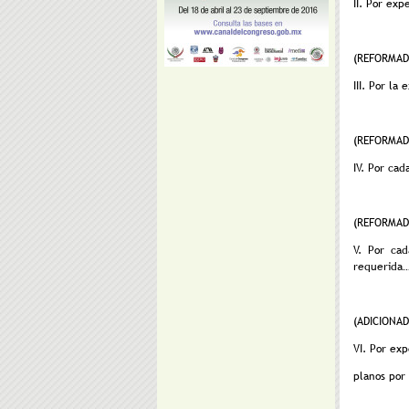
II. Por ex
(REFORMADA
III. Por la
(REFORMADA
IV. Por cad
(REFORMADA
V. Por ca
requerida……
(ADICIONAD
VI. Por ex
planos p