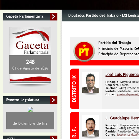
Diputados Partido del Trabajo - LXI Legisl
Gaceta Parlamentaria
Partido del Trabajo
Principio de Mayoria Re
Principio de Representa
248
03 de Agosto de 2026
José Luis Figuero
Principio:
Mayoría Relat
Cabecera:
Loreto
Teléfono:
(492) 925 62 
Partido:
Partido del Trab
Correo:
joseluisfiguero
Eventos Legislatura
J. Guadalupe Hern
de Diciembre de hrs
Principio:
Representació
Teléfono:
(492) 925 62 
Partido:
Partido del Trab
Correo:
josehernandez@