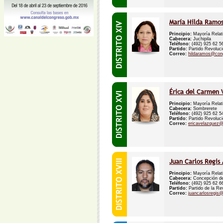
María Hilda Ramos
Principio:
Mayoría Relat
Cabecera:
Juchipila
Teléfono:
(492) 925 62 
Partido:
Partido Revolucio
Correo:
hildaramos@con
Érica del Carmen 
Principio:
Mayoría Relat
Cabecera:
Sombrerete
Teléfono:
(492) 925 62 
Partido:
Partido Revolucio
Correo:
ericavelazquez
Juan Carlos Regis
Principio:
Mayoría Relat
Cabecera:
Concepción de
Teléfono:
(492) 925 62 
Partido:
Partido de la Re
Correo:
juancarlosregis