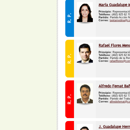
María Guadalupe M
Principio:
Representació
Teléfono:
(492) 925 62 
Partido:
Partido Acción N
Correo:
lupitamedina@c
Rafael Flores Men
Principio:
Representació
Teléfono:
(492) 925 62 
Partido:
Partido de la Re
Correo:
rafaelflores@co
Alfredo Femat Bañ
Principio:
Representació
Teléfono:
(492) 925 62 
Partido:
Partido del Trab
Correo:
alfredofemat@c
J. Guadalupe Hern