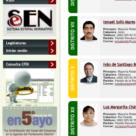
eSEN
Ismael Solís Mares
Principio:
Mayoría Relat
Cabecera:
Jerez
Teléfono:
(492) 925 62 
Partido:
Partido Revolucio
Correo:
ismaelsolis@co
Legislaturas
Iniciar sesión
Iván de Santiago B
Consulta CFDI
Principio:
Mayoría Relat
Cabecera:
Villanueva
Teléfono:
(492) 925 62 
Partido:
Partido de la Re
Correo:
ivandesantiago
Luz Margarita Chá
Principio:
Mayoría Relat
Cabecera:
Rio Grande
Teléfono:
(492) 925 62 
Partido:
Partido Revolucio
Correo:
mchavez@congr