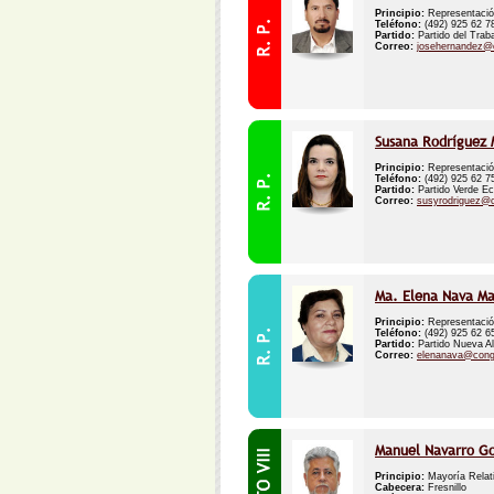
Principio:
Representació
Teléfono:
(492) 925 62 
Partido:
Partido del Trab
Correo:
josehernandez@
Susana Rodríguez
Principio:
Representació
Teléfono:
(492) 925 62 
Partido:
Partido Verde Ec
Correo:
susyrodriguez@
Ma. Elena Nava Ma
Principio:
Representació
Teléfono:
(492) 925 62 
Partido:
Partido Nueva Al
Correo:
elenanava@cong
Manuel Navarro G
Principio:
Mayoría Relat
Cabecera:
Fresnillo