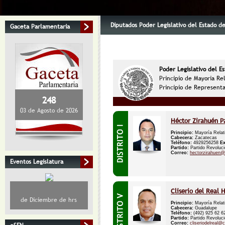
Diputados Poder Legislativo del Estado de
Gaceta Parlamentaria
Poder Legislativo del E
Principio de Mayoria Re
Principio de Representa
248
03 de Agosto de 2026
Héctor Zirahuén P
Principio:
Mayoría Relat
Cabecera:
Zacatecas
Teléfono:
4929256258
E
Partido:
Partido Revolucio
Correo:
hectorzirahuen
Eventos Legislatura
Cliserio del Real 
de Diciembre de hrs
Principio:
Mayoría Relat
Cabecera:
Guadalupe
Teléfono:
(492) 925 62 
Partido:
Partido Revolucio
Correo:
cliseriodelreal