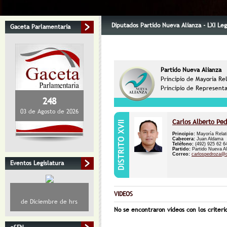
Diputados Partido Nueva Alianza - LXI Leg
Gaceta Parlamentaria
Partido Nueva Alianza
Principio de Mayoria Re
Principio de Representa
248
03 de Agosto de 2026
Carlos Alberto Pe
Principio:
Mayoría Relat
Cabecera:
Juan Aldama
Teléfono:
(492) 925 62 
Partido:
Partido Nueva Al
Correo:
carlospedroza@
Eventos Legislatura
VIDEOS
de Diciembre de hrs
No se encontraron videos con los criteri