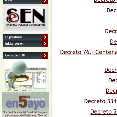
eSEN
Dec
Decr
Legislaturas
De
Iniciar sesión
Decreto 76.- Centena
Consulta CFDI
Decr
De
Dec
Decreto 334
Decreto 5