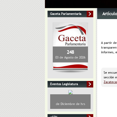
Artícul
Gaceta Parlamentaria
A partir de
transparent
248
informes, e
03 de Agosto de 2026
Se encue
sección e
Zacatecas
Eventos Legislatura
de Diciembre de hrs