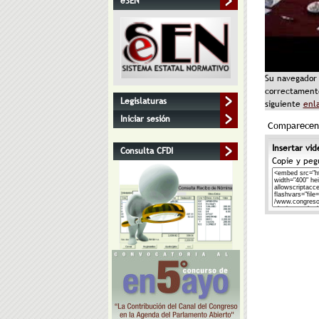
eSEN
Su navegador 
correctamente
Legislaturas
siguiente
enl
Iniciar sesión
Comparecenc
Insertar vid
Consulta CFDI
Copie y peg