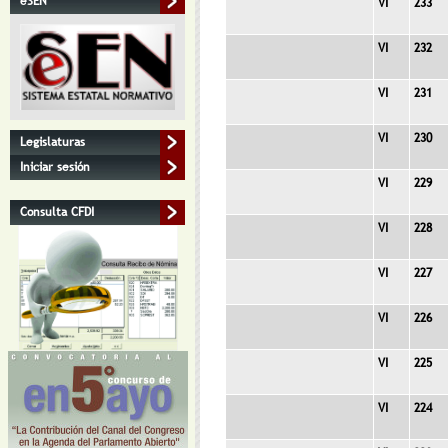
eSEN
VI
233
VI
232
VI
231
VI
230
Legislaturas
Iniciar sesión
VI
229
Consulta CFDI
VI
228
VI
227
VI
226
VI
225
VI
224