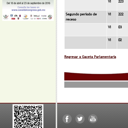
VI
223
Segundo periodo de
VI
222
receso
VI
03
VI
02
Regresar a Gaceta Parlamentaria