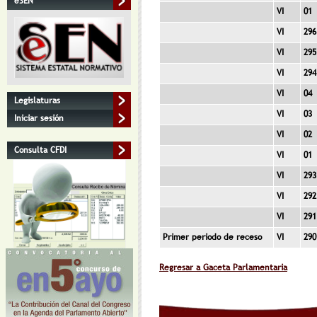
eSEN
VI
01
VI
296
VI
295
VI
294
VI
04
Legislaturas
VI
03
Iniciar sesión
VI
02
Consulta CFDI
VI
01
VI
293
VI
292
VI
291
Primer periodo de receso
VI
290
Regresar a Gaceta Parlamentaria