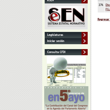
eSEN
276
Dip
FG
Regresar
Legislaturas
Iniciar sesión
Consulta CFDI