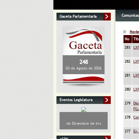
Comunicado
Gaceta Parlamentaria
Novi
No
Tít
283
LXI
248
282
LXI
03 de Agosto de 2026
281
LXI
280
LXI
Eventos Legislatura
279
Dip
FG
278
Con
de Diciembre de hrs
277
En 