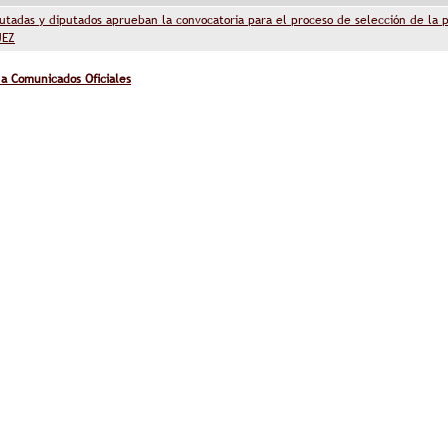
utadas y diputados aprueban la convocatoria para el proceso de selección de la p
JEZ
 a Comunicados Oficiales