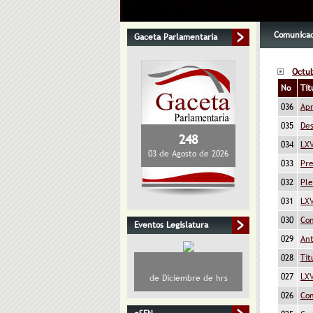
Comunicado
Gaceta Parlamentaria
Octu
No
Tít
036
Apr
035
Des
248
034
LXV
03 de Agosto de 2026
033
Pre
032
Ple
031
LXV
030
Con
Eventos Legislatura
029
Ant
028
Tit
027
LXV
de Diciembre de hrs
026
Con