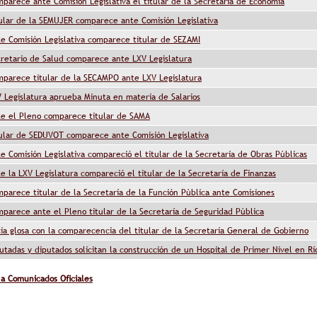
parece ante Comisión Legislativa el titular de la Secretaría de Economía
ular de la SEMUJER comparece ante Comisión Legislativa
e Comisión Legislativa comparece titular de SEZAMI
retario de Salud comparece ante LXV Legislatura
parece titular de la SECAMPO ante LXV Legislatura
 Legislatura aprueba Minuta en materia de Salarios
e el Pleno comparece titular de SAMA
ular de SEDUVOT comparece ante Comisión Legislativa
e Comisión Legislativa compareció el titular de la Secretaría de Obras Públicas
e la LXV Legislatura compareció el titular de la Secretaría de Finanzas
parece titular de la Secretaría de la Función Pública ante Comisiones
parece ante el Pleno titular de la Secretaría de Seguridad Pública
cia glosa con la comparecencia del titular de la Secretaría General de Gobierno
utadas y diputados solicitan la construcción de un Hospital de Primer Nivel en R
 a Comunicados Oficiales