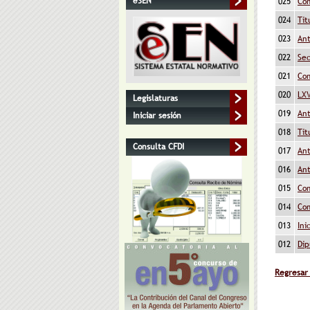
eSEN
025
Com
024
Tit
023
Ant
022
Sec
021
Com
020
LXV
Legislaturas
019
Ant
Iniciar sesión
018
Tit
Consulta CFDI
017
Ant
016
Ant
015
Com
014
Com
013
Ini
012
Dip
Regresar