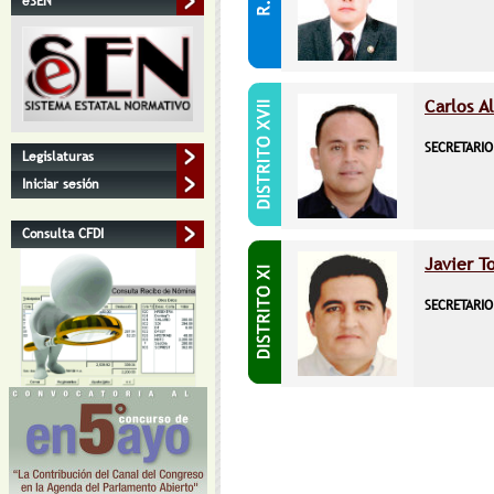
eSEN
Carlos A
SECRETARIO
Legislaturas
Iniciar sesión
Consulta CFDI
Javier T
SECRETARIO