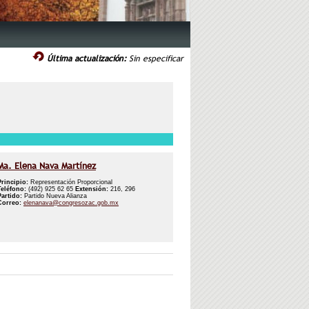
Última actualización:
Sin especificar
Ma. Elena Nava Martínez
Principio:
Representación Proporcional
Teléfono:
(492) 925 62 65
Extensión:
216, 296
Partido:
Partido Nueva Alianza
Correo:
elenanava@congresozac.gob.mx