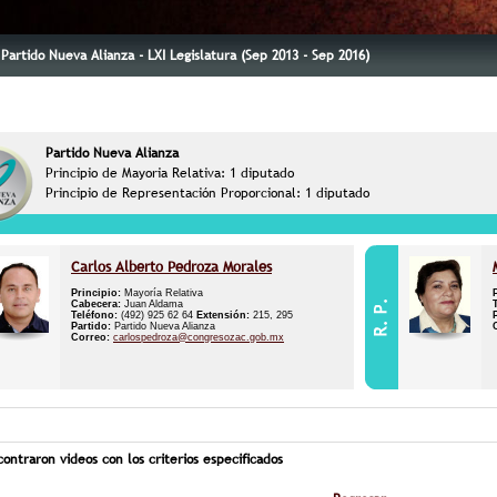
Partido Nueva Alianza - LXI Legislatura (Sep 2013 - Sep 2016)
Partido Nueva Alianza
Principio de Mayoria Relativa: 1 diputado
Principio de Representación Proporcional: 1 diputado
Carlos Alberto Pedroza Morales
Principio:
Mayoría Relativa
Cabecera:
Juan Aldama
Teléfono:
(492) 925 62 64
Extensión:
215, 295
Partido:
Partido Nueva Alianza
Correo:
carlospedroza@congresozac.gob.mx
ontraron videos con los criterios especificados