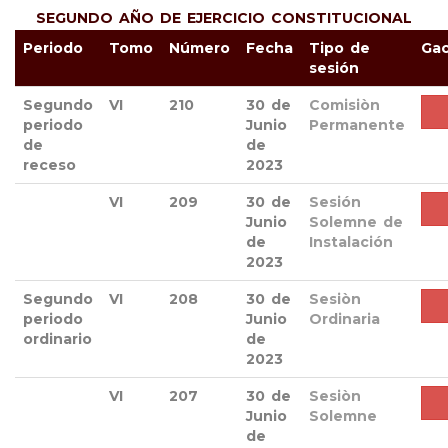
SEGUNDO AÑO DE EJERCICIO CONSTITUCIONAL
Periodo
Tomo
Número
Fecha
Tipo de
Ga
sesión
Segundo
VI
210
30 de
Comisiòn
periodo
Junio
Permanente
de
de
receso
2023
VI
209
30 de
Sesión
Junio
Solemne de
de
Instalación
2023
Segundo
VI
208
30 de
Sesiòn
periodo
Junio
Ordinaria
ordinario
de
2023
VI
207
30 de
Sesiòn
Junio
Solemne
de