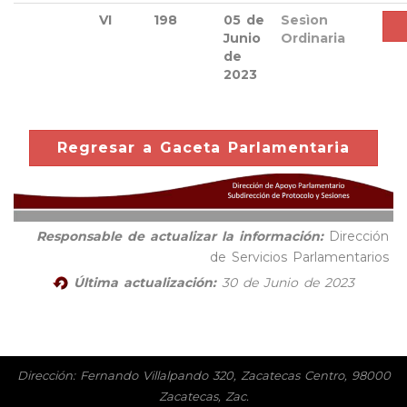
VI
198
05 de
Sesìon
Junio
Ordinaria
de
2023
Regresar a Gaceta Parlamentaria
Responsable de actualizar la información:
Dirección
de Servicios Parlamentarios
Última actualización:
30 de Junio de 2023
Página generada en
0.33569
segundos
Dirección: Fernando Villalpando 320, Zacatecas Centro, 98000
Zacatecas, Zac.