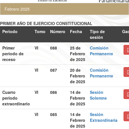
Febrero 2025
PRIMER AÑO DE EJERCICIO CONSTITUCIONAL
Periodo
Tomo
Número
Fecha
Tipo de
Gac
sesión
Primer
VI
088
25 de
Comisión
periodo de
Febrero
Permanente
receso
de 2025
VI
087
20 de
Comisión
Febrero
Permanente
de 2025
Cuarto
VI
086
14 de
Sesión
periodo
Febrero
Solemne
extraordinario
de 2025
VI
085
14 de
Sesión
Febrero
Extraordinaria
de 2025