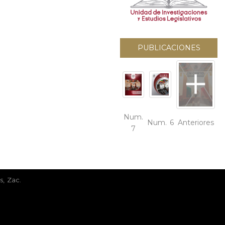
PUBLICACIONES
Num.
Num. 6
Anteriores
7
, Zac.