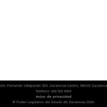
Página generada en
0.215866
segundos
ión: Fernando Villalpando 320, Zacatecas Centro, 98000 Zacatecas
Teléfono: 492 922 8813
Aviso de privacidad
© Poder Legislativo del Estado de Zacatecas 2026.