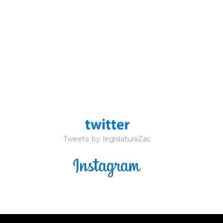
Tweets by legislaturaZac