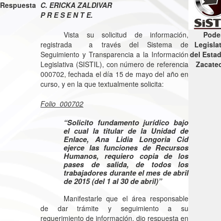
Respuesta
C. ERICKA ZALDIVAR
P R E S E N T E.
Vista su solicitud de información,
Pode
registrada a través del Sistema de
Legisla
Seguimiento y Transparencia a la Información
del Esta
Legislativa (SISTIL), con número de referencia
Zacate
000702, fechada el día 15 de mayo del año en
curso, y en la que textualmente solicita:
Folio 000702
“
Solicito fundamento jurídico bajo
el cual la titular de la Unidad de
Enlace, Ana Lidia Longoria Cid
ejerce las funciones de Recursos
Humanos, requiero copia de los
pases de salida, de todos los
trabajadores durante el mes de abril
de 2015 (del 1 al 30 de abril)”
Manifestarle que el área responsable
de dar trámite y seguimiento a su
requerimiento de información, dio respuesta en