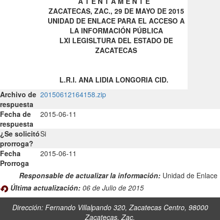
A T E N T A M E N T E
ZACATECAS, ZAC., 29 DE MAYO DE 2015
UNIDAD DE ENLACE PARA EL ACCESO A
LA INFORMACIÓN PÚBLICA
LXI LEGISLTURA DEL ESTADO DE
ZACATECAS
L.R.I. ANA LIDIA LONGORIA CID.
Archivo de
20150612164158.zip
respuesta
Fecha de
2015-06-11
respuesta
¿Se solicitó
Si
prorroga?
Fecha
2015-06-11
Prorroga
Responsable de actualizar la información:
Unidad de Enlace
Última actualización:
06 de Julio de 2015
Dirección: Fernando Villalpando 320, Zacatecas Centro, 98000
Zacatecas, Zac.