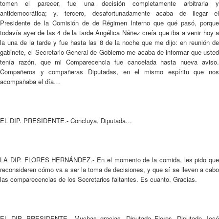
tomen el parecer, fue una decisión completamente arbitraria y
antidemocrática; y, tercero, desafortunadamente acaba de llegar el
Presidente de la Comisión de de Régimen Interno que qué pasó, porque
todavía ayer de las 4 de la tarde Angélica Náñez creía que iba a venir hoy a
la una de la tarde y fue hasta las 8 de la noche que me dijo: en reunión de
gabinete, el Secretario General de Gobierno me acaba de informar que usted
tenía razón, que mi Comparecencia fue cancelada hasta nueva aviso.
Compañeros y compañeras Diputadas, en el mismo espíritu que nos
acompañaba el día…
EL DIP. PRESIDENTE.- Concluya, Diputada…
LA DIP. FLORES HERNÁNDEZ.- En el momento de la comida, les pido que
reconsideren cómo va a ser la toma de decisiones, y que sí se lleven a cabo
las comparecencias de los Secretarios faltantes. Es cuanto. Gracias.
EL DIP. PRESIDENTE.- Muchas gracias, Diputada Flores. Diputado José