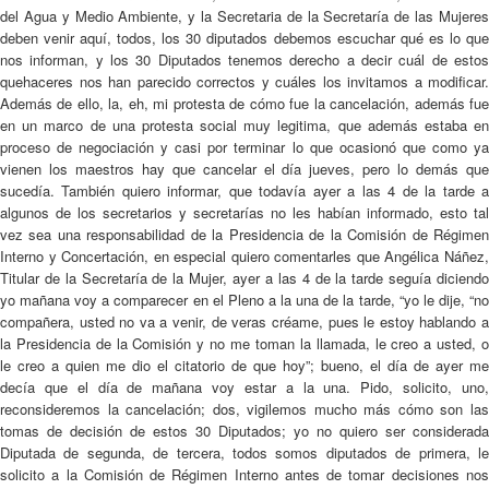
del Agua y Medio Ambiente, y la Secretaria de la Secretaría de las Mujeres
deben venir aquí, todos, los 30 diputados debemos escuchar qué es lo que
nos informan, y los 30 Diputados tenemos derecho a decir cuál de estos
quehaceres nos han parecido correctos y cuáles los invitamos a modificar.
Además de ello, la, eh, mi protesta de cómo fue la cancelación, además fue
en un marco de una protesta social muy legitima, que además estaba en
proceso de negociación y casi por terminar lo que ocasionó que como ya
vienen los maestros hay que cancelar el día jueves, pero lo demás que
sucedía. También quiero informar, que todavía ayer a las 4 de la tarde a
algunos de los secretarios y secretarías no les habían informado, esto tal
vez sea una responsabilidad de la Presidencia de la Comisión de Régimen
Interno y Concertación, en especial quiero comentarles que Angélica Náñez,
Titular de la Secretaría de la Mujer, ayer a las 4 de la tarde seguía diciendo
yo mañana voy a comparecer en el Pleno a la una de la tarde, “yo le dije, “no
compañera, usted no va a venir, de veras créame, pues le estoy hablando a
la Presidencia de la Comisión y no me toman la llamada, le creo a usted, o
le creo a quien me dio el citatorio de que hoy”; bueno, el día de ayer me
decía que el día de mañana voy estar a la una. Pido, solicito, uno,
reconsideremos la cancelación; dos, vigilemos mucho más cómo son las
tomas de decisión de estos 30 Diputados; yo no quiero ser considerada
Diputada de segunda, de tercera, todos somos diputados de primera, le
solicito a la Comisión de Régimen Interno antes de tomar decisiones nos