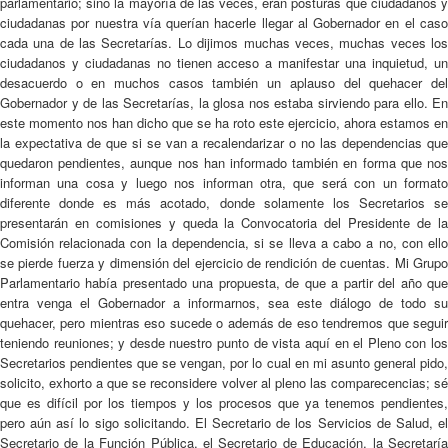
parlamentario; sino la mayoría de las veces, eran posturas que ciudadanos y
ciudadanas por nuestra vía querían hacerle llegar al Gobernador en el caso
cada una de las Secretarías. Lo dijimos muchas veces, muchas veces los
ciudadanos y ciudadanas no tienen acceso a manifestar una inquietud, un
desacuerdo o en muchos casos también un aplauso del quehacer del
Gobernador y de las Secretarías, la glosa nos estaba sirviendo para ello. En
este momento nos han dicho que se ha roto este ejercicio, ahora estamos en
la expectativa de que si se van a recalendarizar o no las dependencias que
quedaron pendientes, aunque nos han informado también en forma que nos
informan una cosa y luego nos informan otra, que será con un formato
diferente donde es más acotado, donde solamente los Secretarios se
presentarán en comisiones y queda la Convocatoria del Presidente de la
Comisión relacionada con la dependencia, si se lleva a cabo a no, con ello
se pierde fuerza y dimensión del ejercicio de rendición de cuentas. Mi Grupo
Parlamentario había presentado una propuesta, de que a partir del año que
entra venga el Gobernador a informarnos, sea este diálogo de todo su
quehacer, pero mientras eso sucede o además de eso tendremos que seguir
teniendo reuniones; y desde nuestro punto de vista aquí en el Pleno con los
Secretarios pendientes que se vengan, por lo cual en mi asunto general pido,
solicito, exhorto a que se reconsidere volver al pleno las comparecencias; sé
que es difícil por los tiempos y los procesos que ya tenemos pendientes,
pero aún así lo sigo solicitando. El Secretario de los Servicios de Salud, el
Secretario de la Función Pública, el Secretario de Educación, la Secretaría