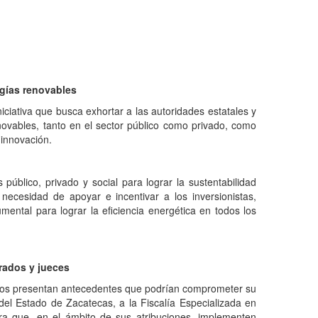
rgías renovables
ciativa que busca exhortar a las autoridades estatales y
ovables, tanto en el sector público como privado, como
 innovación.
úblico, privado y social para lograr la sustentabilidad
necesidad de apoyar e incentivar a los inversionistas,
ental para lograr la eficiencia energética en todos los
rados y jueces
idatos presentan antecedentes que podrían comprometer su
 del Estado de Zacatecas, a la Fiscalía Especializada en
para que, en el ámbito de sus atribuciones, implementen