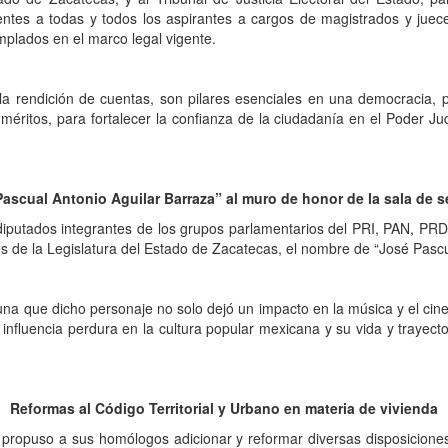
ntes a todas y todos los aspirantes a cargos de magistrados y jueces
emplados en el marco legal vigente.
y la rendición de cuentas, son pilares esenciales en una democracia, 
 méritos, para fortalecer la confianza de la ciudadanía en el Poder Ju
ascual Antonio Aguilar Barraza” al muro de honor de la sala de 
iputados integrantes de los grupos parlamentarios del PRI, PAN, PRD y
es de la Legislatura del Estado de Zacatecas, el nombre de “José Pascu
buna que dicho personaje no solo dejó un impacto en la música y el cin
 influencia perdura en la cultura popular mexicana y su vida y traye
Reformas al Código Territorial y Urbano en materia de vivienda
 propuso a sus homólogos adicionar y reformar diversas disposiciones