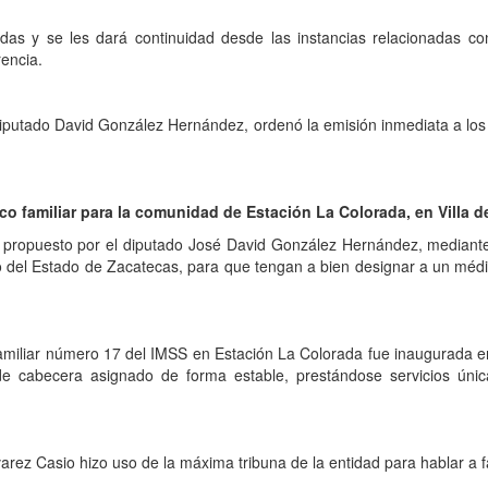
as y se les dará continuidad desde las instancias relacionadas con
encia.
, diputado David González Hernández, ordenó la emisión inmediata a lo
co familiar para la comunidad de Estación La Colorada, en Villa d
opuesto por el diputado José David González Hernández, mediante el
no del Estado de Zacatecas, para que tengan a bien designar a un médi
amiliar número 17 del IMSS en Estación La Colorada fue inaugurada en 
abecera asignado de forma estable, prestándose servicios únicam
lvarez Casio hizo uso de la máxima tribuna de la entidad para hablar a 