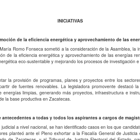
INICIATIVAS
oción de la eficiencia energética y aprovechamiento de las ene
a María Romo Fonseca sometió a la consideración de la Asamblea, la ini
 de la eficiencia energética y aprovechamiento de las energías ren
energética eco-sustentable y mejorando los procesos de investigación e
r la provisión de programas, planes y proyectos entre los sectores p
artir de fuentes renovables. La legisladora promovente destacó la 
 energías limpias, generando más proyectos, infraestructura e instrum
 de la base productiva en Zacatecas.
e antecedentes a todas y todos los aspirantes a cargos de magist
judicial a nivel nacional, se han identificado casos en los que cand
res planteó ante el Pleno exhortar a la Fiscalía General de Justicia
tado de Zacatecas, y al Tribunal de Justicia Electoral del Estado, 