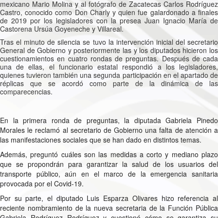
mexicano Mario Molina y al fotógrafo de Zacatecas Carlos Rodríguez
Castro, conocido como Don Charly y quien fue galardonado a finales
de 2019 por los legisladores con la presea Juan Ignacio María de
Castorena Ursúa Goyeneche y Villareal.
Tras el minuto de silencia se tuvo la intervención inicial del secretario
General de Gobierno y posteriormente las y los diputados hicieron los
cuestionamientos en cuatro rondas de preguntas. Después de cada
una de ellas, el funcionario estatal respondió a los legisladores,
quienes tuvieron también una segunda participación en el apartado de
réplicas que se acordó como parte de la dinámica de las
comparecencias.
En la primera ronda de preguntas, la diputada Gabriela Pinedo
Morales le reclamó al secretario de Gobierno una falta de atención a
las manifestaciones sociales que se han dado en distintos temas.
Además, preguntó cuáles son las medidas a corto y mediano plazo
que se propondrán para garantizar la salud de los usuarios del
transporte público, aún en el marco de la emergencia sanitaria
provocada por el Covid-19.
Por su parte, el diputado Luis Esparza Olivares hizo referencia al
reciente nombramiento de la nueva secretaria de la Función Pública
Gabriela Rodríguez Rodríguez y cuestionó cómo se garantiza su