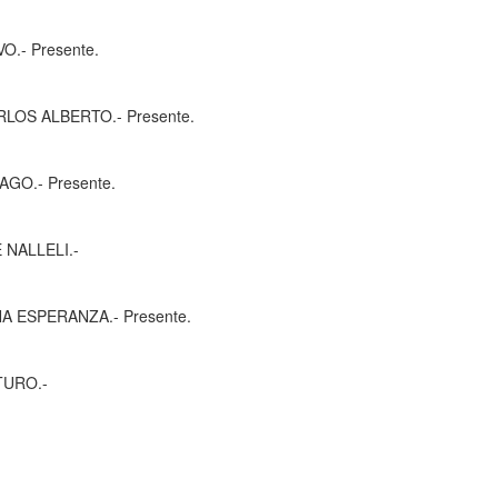
esente.
RTO.- Presente.
resente.
ELI.-
ZA.- Presente.
O.-