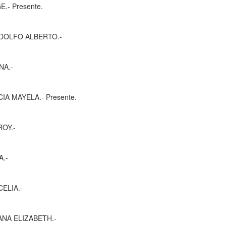
esente.
ALBERTO.-
.-
A.- Presente.
.-
-
IA.-
IZABETH.-