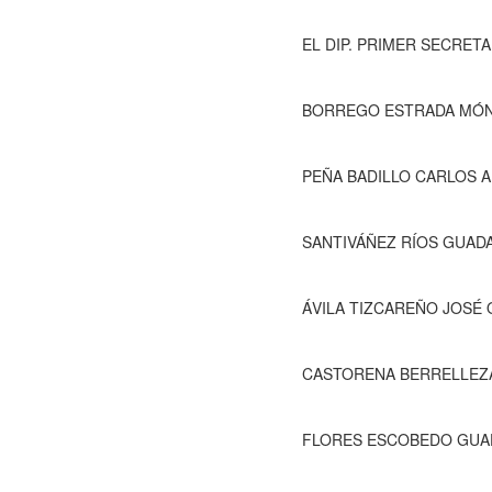
EL DIP. PRIMER SECRETARIO.- Pasa Lista de
BORREGO ESTRADA MÓNIC
PEÑA BADILLO CARLOS AURE
SANTIVÁÑEZ RÍOS GUADALUPE 
ÁVILA TIZCAREÑO JOSÉ OSVA
CASTORENA BERRELLEZA NORMA AN
FLORES ESCOBEDO GUADALUPE CEL