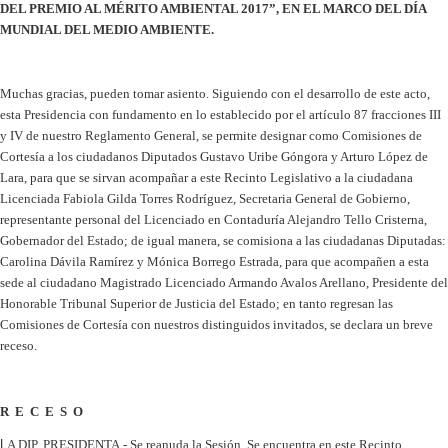
DEL PREMIO AL
MÉRITO AMBIENTAL 2017”, EN EL MARCO DEL DÍA
MUNDIAL DEL MEDIO AMBIENTE.
Muchas gracias, pueden tomar asiento. Siguiendo con el desarrollo de este acto,
esta Presidencia con fundamento en lo establecido por el artículo 87 fracciones III
y IV de nuestro Reglamento General, se permite designar como Comisiones de
Cortesía a los ciudadanos Diputados Gustavo Uribe Góngora y Arturo López de
Lara, para que se sirvan acompañar a este Recinto Legislativo a la ciudadana
Licenciada Fabiola Gilda Torres Rodríguez, Secretaria General de Gobierno,
representante personal del Licenciado en Contaduría Alejandro Tello Cristerna,
Gobernador del Estado; de igual manera, se comisiona a las ciudadanas Diputadas:
Carolina Dávila Ramírez y Mónica Borrego Estrada, para que acompañen a esta
sede al ciudadano Magistrado Licenciado Armando Avalos Arellano, Presidente del
Honorable Tribunal Superior de Justicia del Estado; en tanto regresan las
Comisiones de Cortesía con nuestros distinguidos invitados, se declara un breve
receso.
R E C E S O
L
A DIP. PRESIDENTA.- Se reanuda la Sesión. Se encuentra en este Recinto