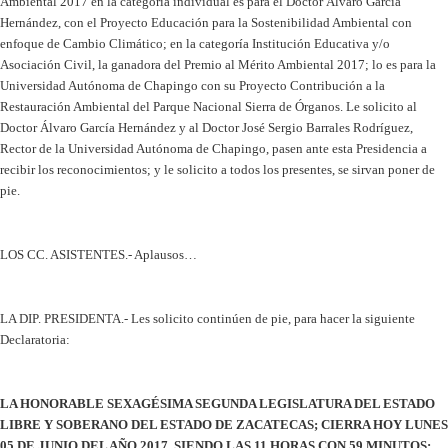
Ambiental 2017 en la categoría individual es para el Doctor Álvaro García
Hernández, con el Proyecto Educación para la Sostenibilidad Ambiental con
enfoque de Cambio Climático; en la categoría Institución Educativa y/o
Asociación Civil, la ganadora del Premio al Mérito Ambiental 2017; lo es para la
Universidad Autónoma de Chapingo con su Proyecto Contribución a la
Restauración Ambiental del Parque Nacional Sierra de Órganos. Le solicito al
Doctor Álvaro García Hernández y al Doctor José Sergio Barrales Rodríguez,
Rector de la Universidad Autónoma de Chapingo, pasen ante esta Presidencia a
recibir los reconocimientos; y le solicito a todos los presentes, se sirvan poner de
pie.
LOS CC. ASISTENTES.- Aplausos…
LA DIP. PRESIDENTA.- Les solicito continúen de pie, para hacer la siguiente
Declaratoria:
LA HONORABLE SEXAGÉSIMA SEGUNDA LEGISLATURA DEL ESTADO
LIBRE Y SOBERANO DEL ESTADO DE ZACATECAS; CIERRA HOY LUNES
05 DE JUNIO DEL AÑO 2017, SIENDO LAS 11 HORAS CON 59 MINUTOS;