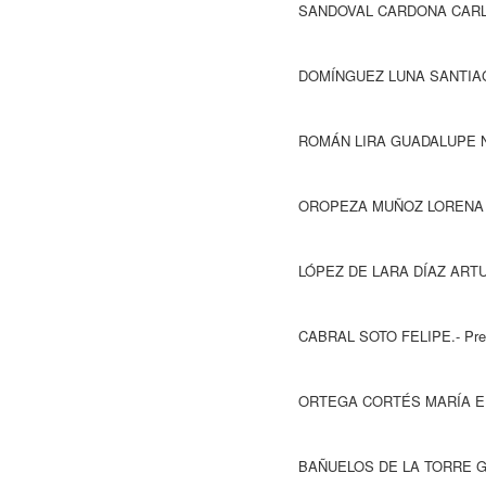
SANDOVAL CARDONA CARLOS ALBERT
DOMÍNGUEZ LUNA SANTIAGO.- Pr
ROMÁN LIRA GUADALUPE NALLELI.-
OROPEZA MUÑOZ LORENA ESPERANZ
LÓPEZ DE LARA DÍAZ ARTURO.- P
CABRAL SOTO FELIPE.- Presen
ORTEGA CORTÉS MARÍA ELENA.- Bueno
BAÑUELOS DE LA TORRE GEOVANNA DE