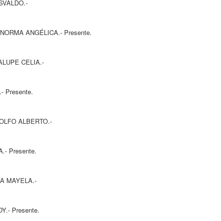
LDO.-
LICA.- Presente.
CELIA.-
sente.
LBERTO.-
sente.
YELA.-
esente.