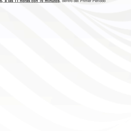
16, a las 11 horas con 16 minutos
, dentro del Primer Período