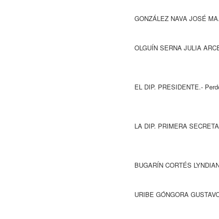
GONZÁLEZ NAVA JOSÉ MA.
OLGUÍ
N SERNA JULIA ARCE
EL DIP. PRESIDENTE.- Perdón, la Diputada Olguín 
LA DIP. PRIMERA SECRETARIA.- Prosigue con el 
BUGARÍN CORTÉS LYNDIANA ELIZABE
URIBE GÓNGORA GUSTAVO.- Pre