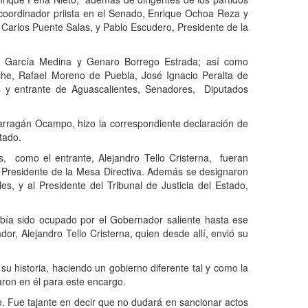
 coordinador priista en el Senado, Enrique Ochoa Reza y
 Carlos Puente Salas, y Pablo Escudero, Presidente de la
a Garc
í
a Medina y Genaro Borrego Estrada; as
í
como
che, Rafael Moreno de Puebla, Jos
é
Ignacio Peralta de
 y entrante de Aguascalientes, Senadores,
Diputados
arrag
á
n Ocampo, hizo la correspondiente declaraci
ó
n de
tado.
s,
como el entrante, Alejandro Tello Cristerna,
fueran
 Presidente
de
la Mesa
Directiva. Adem
á
s se designaron
s, y al Presidente del Tribunal de Justicia del Estado,
ab
í
a sido ocupado por
el Gobernador
saliente
hasta ese
or, Alejandro Tello Cristerna, quien desde all
í
, envi
ó
su
 su historia, haciendo un gobierno diferente tal y como la
iaron en
é
l para este encargo.
o. Fue tajante en decir que no dudar
á
en sancionar actos