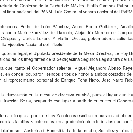
cretaria de Gobierno de la Ciudad de M
é
xico, Emilio Gamboa Patr
ó
n,
 el l
í
der nacional del PANAL Luis Castro, el vocero nacional del PVEM
atecanos, Pedro de Le
ó
n S
á
nchez, Arturo Romo Guti
é
rrez, Amali
ados como Mario Gonz
á
lez de Tlaxcala, Alejandro Moreno de Campe
 Chiapas y Carlos Lozano Y Mart
í
n Orozco, gobernadores salientes
it
é
Ejecutivo Nacional del Tricolor.
l qu
ó
rum legal, el diputado presidente de la Mesa Directiva, Le Roy B
alidad de los integrantes de
la Sexag
é
sima
Segunda Legislatura
del Es
a que, tanto
el Gobernador saliente, Miguel Alejandro Alonso Reye
os, en donde
ocuparon
sendos sitios de honor a ambos costados del
n al representante personal de Enrique Pe
ñ
a Nieto, Jos
é
Narro Roble
la disposici
ó
n en la mesa de directiva cambi
ó
, pues el lugar que h
u fracci
ó
n Sexta, ocupando ese lugar a partir de entonces el Gobernad
terna dijo que a partir de hoy Zacatecas escribe un nuevo cap
í
tulo en
ra las familias zacatecanas, en agradecimiento a todos los que conf
 gobierno son: Austeridad, Honestidad a toda prueba, Sencillez y Trabaj