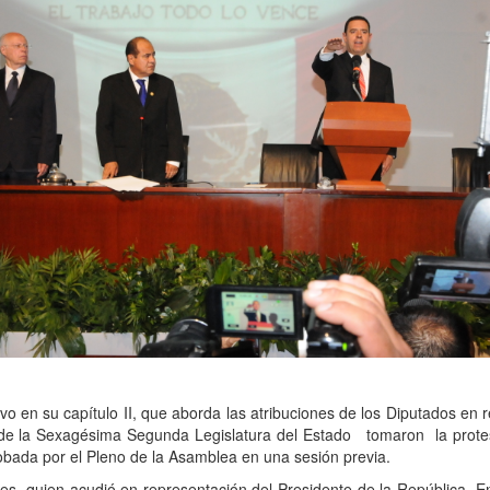
ivo en su cap
í
tulo II, que aborda las atribuciones de los Diputados en r
 de la Sexag
é
sima
Segunda Legislatura
del Estado
tomaron
la prot
obada por el Pleno de la Asamblea en una sesi
ó
n previa.
es, quien acudi
ó
en representaci
ó
n del Presidente de la Rep
ú
blica, E