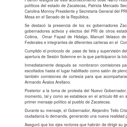
pol
í
ticos del estado de Zacatecas, Patricia Mercado Se
Carolina Monroy Presidente y Secretaria General del PRI,
Mesa en el Senado de la Rep
ú
blica.
Se destac
ó
la presencia de los ex gobernadores Zac
gobernadores activos y electos del PRI de otros est
Colima, Omar Fayad de Hidalgo, Manuel Velasco de
Federales e integrantes de diferentes carteras en el
Com
Cumplido el protocolo de
pase de lista y supervisi
ó
n de
apertura de Sesi
ó
n Solemne en la que participaron la tot
Inmediatamente despu
é
s se nombraron comisiones par
escoltados hasta el lugar habilitado como sal
ó
n de plen
tambi
é
n comisiones de cortes
í
a para que acompa
ñ
ara
Armando
Á
valos Arellano.
Posterior a la toma de protesta del Nuevo Gobernador, 
momento, tal y como se establece en el art
í
culo 88 en s
primer mensaje pol
í
tico al pueblo de Zacatecas.
Durante su mensaje, el Gobernador, Alejandro Tello Cris
ciudadan
í
a lo demanda, generando una nueva realidad pa
Asegur
ó
que los ejes rectores que habr
á
n de dirigir su