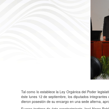
Tal como lo establece
la Ley
Org
á
nica
del Poder legislat
é
ste lunes 12 de septiembre, los diputados integrantes
dieron
posesi
ó
n de su encargo en una sede alterna, apr
Fueron testigos de
é
ste acontecimiento
Jos
é
Narro Robl