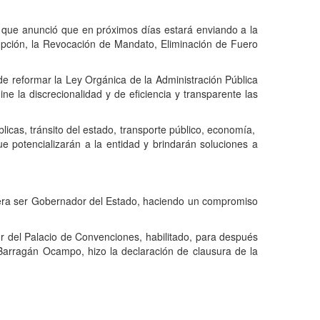
o que anunci
ó
que en pr
ó
ximos d
í
as estar
á
enviando a la
pci
ó
n, la Revocaci
ó
n de Mandato, Eliminaci
ó
n de Fuero
nde reformar la Ley Org
á
nica de la Administraci
ó
n P
ú
blica
ne la discrecionalidad y de eficiencia y transparente las
blicas, tr
á
nsito del estado, transporte p
ú
blico, econom
í
a,
e potencializar
á
n a la entidad y brindar
á
n soluciones a
udiera ser Gobernador del Estado, haciendo un compromiso
ior del Palacio de Convenciones, habilitado, para despu
é
s
Barrag
á
n Ocampo, hizo la declaraci
ó
n de clausura de
la
 Zac.