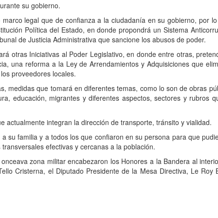
urante su gobierno.
o marco legal que de confianza a la ciudadan
í
a en su gobierno, por l
ituci
ó
n Pol
í
tica del Estado, en donde propondr
á
un Sistema Anticorru
ibunal de Justicia Administrativa que sancione los abusos de poder.
ar
á
otras Iniciativas al Poder Legislativo, en donde entre otras, prete
acia, una reforma a la Ley de Arrendamientos y Adquisiciones que elimi
 los proveedores locales.
cas, medidas que tomar
á
en diferentes temas, como lo son de obras p
ú
ura, educaci
ó
n, migrantes y diferentes aspectos, sectores y rubros qu
e actualmente integran la direcci
ó
n de transporte, tr
á
nsito y vialidad.
r, a su familia y a todos los que confiaron en su persona para que p
s transversales efectivas y cercanas a la poblaci
ó
n.
 onceava zona militar encabezaron los Honores a
la Bandera al inter
ello Cristerna,
el Diputado
Presidente
de
la Mesa
Directiva,
Le Roy 
cción: Fernando Villalpando 320, Zacatecas Centro, 98000 Zacatecas,