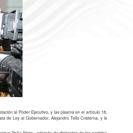
elaci
ó
n al Poder Ejecutivo, y las plasma en el art
í
culo 18,
esta de Ley al Gobernador, Alejandro Tello Cristerna, y le
nrique Pe
ñ
a Nieto,
adem
á
s de dirigentes de los partidos