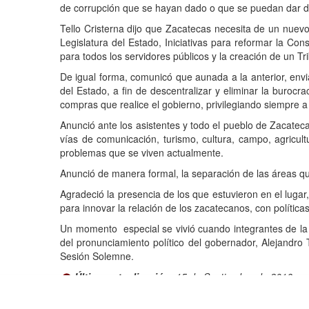
de corrupci
ó
n que se hayan dado o que se puedan dar d
Tello Cristerna dijo que Zacatecas necesita de un nuev
Legislatura del Estado, Iniciativas para reformar la Const
para todos los servidores p
ú
blicos y la creaci
ó
n de un Tr
De igual forma, comunic
ó
que aunada a la anterior, envi
del Estado, a fin de descentralizar y eliminar la burocr
compras que realice el gobierno, privilegiando siempre a
Anunci
ó
ante los asistentes y todo el pueblo de Zacate
v
í
as de comunicaci
ó
n, turismo, cultura, campo, agricult
problemas que se viven actualmente.
Anunci
ó
de manera formal, la separaci
ó
n de las
á
reas qu
Agradeci
ó
la presencia de los que estuvieron en el luga
para innovar la relaci
ó
n de los zacatecanos, con pol
í
tica
Un momento
especial se vivi
ó
cuando integrantes de la
del pronunciamiento pol
í
tico del gobernador, Alejandro T
Sesi
ó
n
Solemne.
Última actualización:
15 de Septiembre de 2016
Dire