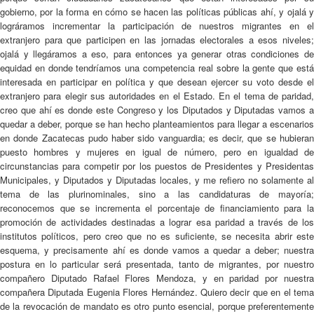
gobierno, por la forma en cómo se hacen las políticas públicas ahí, y ojalá y
lográramos incrementar la participación de nuestros migrantes en el
extranjero para que participen en las jornadas electorales a esos niveles;
ojalá y llegáramos a eso, para entonces ya generar otras condiciones de
equidad en donde tendríamos una competencia real sobre la gente que está
interesada en participar en política y que desean ejercer su voto desde el
extranjero para elegir sus autoridades en el Estado. En el tema de paridad,
creo que ahí es donde este Congreso y los Diputados y Diputadas vamos a
quedar a deber, porque se han hecho planteamientos para llegar a escenarios
en donde Zacatecas pudo haber sido vanguardia; es decir, que se hubieran
puesto hombres y mujeres en igual de número, pero en igualdad de
circunstancias para competir por los puestos de Presidentes y Presidentas
Municipales, y Diputados y Diputadas locales, y me refiero no solamente al
tema de las plurinominales, sino a las candidaturas de mayoría;
reconocemos que se incrementa el porcentaje de financiamiento para la
promoción de actividades destinadas a lograr esa paridad a través de los
institutos políticos, pero creo que no es suficiente, se necesita abrir este
esquema, y precisamente ahí es donde vamos a quedar a deber; nuestra
postura en lo particular será presentada, tanto de migrantes, por nuestro
compañero Diputado Rafael Flores Mendoza, y en paridad por nuestra
compañera Diputada Eugenia Flores Hernández. Quiero decir que en el tema
de la revocación de mandato es otro punto esencial, porque preferentemente