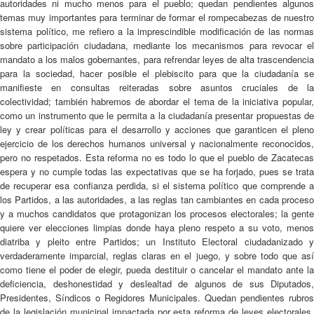
autoridades ni mucho menos para el pueblo; quedan pendientes algunos
temas muy importantes para terminar de formar el rompecabezas de nuestro
sistema político, me refiero a la imprescindible modificación de las normas
sobre participación ciudadana, mediante los mecanismos para revocar el
mandato a los malos gobernantes, para refrendar leyes de alta trascendencia
para la sociedad, hacer posible el plebiscito para que la ciudadanía se
manifieste en consultas reiteradas sobre asuntos cruciales de la
colectividad; también habremos de abordar el tema de la iniciativa popular,
como un instrumento que le permita a la ciudadanía presentar propuestas de
ley y crear políticas para el desarrollo y acciones que garanticen el pleno
ejercicio de los derechos humanos universal y nacionalmente reconocidos,
pero no respetados. Esta reforma no es todo lo que el pueblo de Zacatecas
espera y no cumple todas las expectativas que se ha forjado, pues se trata
de recuperar esa confianza perdida, si el sistema político que comprende a
los Partidos, a las autoridades, a las reglas tan cambiantes en cada proceso
y a muchos candidatos que protagonizan los procesos electorales; la gente
quiere ver elecciones limpias donde haya pleno respeto a su voto, menos
diatriba y pleito entre Partidos; un Instituto Electoral ciudadanizado y
verdaderamente imparcial, reglas claras en el juego, y sobre todo que así
como tiene el poder de elegir, pueda destituir o cancelar el mandato ante la
deficiencia, deshonestidad y deslealtad de algunos de sus Diputados,
Presidentes, Síndicos o Regidores Municipales. Quedan pendientes rubros
de la legislación municipal impactada por esta reforma de leyes electorales,