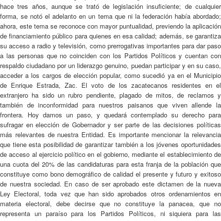
hace tres años, aunque se trató de legislación insuficiente; de cualquier
forma, se notó el adelanto en un tema que ni la federación había abordado;
ahora, este tema se reconoce con mayor puntualidad, previendo la aplicación
de financiamiento público para quienes en esa calidad; además, se garantiza
su acceso a radio y televisión, como prerrogativas importantes para dar paso
a las personas que no coinciden con los Partidos Políticos y cuentan con
respaldo ciudadano por un liderazgo genuino, puedan participar y en su caso,
acceder a los cargos de elección popular, como sucedió ya en el Municipio
de Enrique Estrada, Zac. El voto de los zacatecanos residentes en el
extranjero ha sido un rubro pendiente, plagado de mitos, de reclamos y
también de inconformidad para nuestros paisanos que viven allende la
frontera. Hoy damos un paso, y quedará contemplado su derecho para
sufragar en elección de Gobernador y ser parte de las decisiones políticas
más relevantes de nuestra Entidad. Es importante mencionar la relevancia
que tiene esta posibilidad de garantizar también a los jóvenes oportunidades
de acceso al ejercicio político en el gobierno, mediante el establecimiento de
una cuota del 20% de las candidaturas para esta franja de la población que
constituye como bono demográfico de calidad el presente y futuro y exitoso
de nuestra sociedad. En caso de ser aprobado este dictamen de la nueva
Ley Electoral, toda vez que han sido aprobados otros ordenamientos en
materia electoral, debe decirse que no constituye la panacea, que no
representa un paraíso para los Partidos Políticos, ni siquiera para las