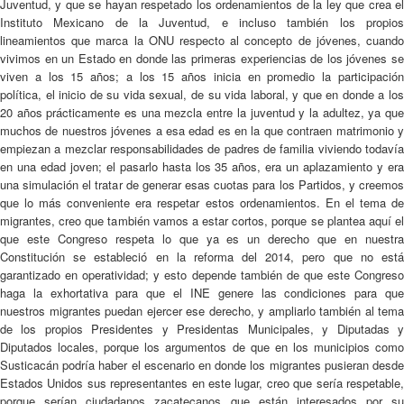
Juventud, y que se hayan respetado los ordenamientos de la ley que crea el
Instituto Mexicano de la Juventud, e incluso también los propios
lineamientos que marca la ONU respecto al concepto de jóvenes, cuando
vivimos en un Estado en donde las primeras experiencias de los jóvenes se
viven a los 15 años; a los 15 años inicia en promedio la participación
política, el inicio de su vida sexual, de su vida laboral, y que en donde a los
20 años prácticamente es una mezcla entre la juventud y la adultez, ya que
muchos de nuestros jóvenes a esa edad es en la que contraen matrimonio y
empiezan a mezclar responsabilidades de padres de familia viviendo todavía
en una edad joven; el pasarlo hasta los 35 años, era un aplazamiento y era
una simulación el tratar de generar esas cuotas para los Partidos, y creemos
que lo más conveniente era respetar estos ordenamientos. En el tema de
migrantes, creo que también vamos a estar cortos, porque se plantea aquí el
que este Congreso respeta lo que ya es un derecho que en nuestra
Constitución se estableció en la reforma del 2014, pero que no está
garantizado en operatividad; y esto depende también de que este Congreso
haga la exhortativa para que el INE genere las condiciones para que
nuestros migrantes puedan ejercer ese derecho, y ampliarlo también al tema
de los propios Presidentes y Presidentas Municipales, y Diputadas y
Diputados locales, porque los argumentos de que en los municipios como
Susticacán podría haber el escenario en donde los migrantes pusieran desde
Estados Unidos sus representantes en este lugar, creo que sería respetable,
porque serían ciudadanos zacatecanos que están interesados por su