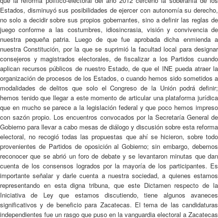
que la reforma político-electoral del año 2012 cercenó la soberanía de los
Estados, disminuyó sus posibilidades de ejercer con autonomía su derecho,
no solo a decidir sobre sus propios gobernantes, sino a definir las reglas de
juego conforme a las costumbres, idiosincrasia, visión y convivencia de
nuestra pequeña patria. Luego de que fue aprobada dicha enmienda a
nuestra Constitución, por la que se suprimió la facultad local para designar
consejeros y magistrados electorales, de fiscalizar a los Partidos cuando
aplican recursos públicos de nuestro Estado, de que el INE pueda atraer la
organización de procesos de los Estados, o cuando hemos sido sometidos a
modalidades de delitos que solo el Congreso de la Unión podrá definir;
hemos tenido que llegar a este momento de articular una plataforma jurídica
que en mucho se parece a la legislación federal y que poco hemos impreso
con sazón propio. Los encuentros convocados por la Secretaría General de
Gobierno para llevar a cabo mesas de diálogo y discusión sobre esta reforma
electoral, no recogió todas las propuestas que ahí se hicieron, sobre todo
provenientes de Partidos de oposición al Gobierno; sin embargo, debemos
reconocer que se abrió un foro de debate y se levantaron minutas que dan
cuenta de los consensos logrados por la mayoría de los participantes. Es
importante señalar y darle cuenta a nuestra sociedad, a quienes estamos
representando en esta digna tribuna, que este Dictamen respecto de la
Iniciativa de Ley que estamos discutiendo, tiene algunos avaneces
significativos y de beneficio para Zacatecas. El tema de las candidaturas
independientes fue un rasgo que puso en la vanguardia electoral a Zacatecas