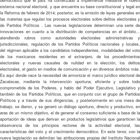
democrático que el país ha comenzado a implementar mediante el nuevo
sistema nacional electoral, y que encuentra su base constitucional y legal en
la Reforma de febrero de 2014; posterior, es la emisión de leyes generales en
las materias que regulan los procesos electorales sobre delitos electorales y
de Partidos Políticos . Las nuevas legislaciones determinan una serie de
innovaciones en cuanto a la distribución de competencias en el ámbito…
atendiendo rubros como autoridades electorales administrativas y
jurisdiccionales, regulación de los Partidos Políticos nacionales y locales,
del régimen aplicable a los candidatos independientes, modalidades del voto
de los mexicanos residentes en el extranjero, de los procedimientos
electorales y nuevas causales de nulidad en la elección, los delitos
electorales, el gasto en medios de comunicación y en diversos ámbitos más.
Es aquí donde nace la necesidad de armonizar el marco jurídico electoral de
Zacatecas, mediante la intervención oportuna, eficiente y sobre todo
comprometida de los Poderes, y hablo del Poder Ejecutivo, Legislativo y
también de los Partidos Políticos, que en conjunto con el grupo de Partidos
Políticos y a través de sus dirigencias, y posteriormente en una mesa de
trabajo, se dieron, y se generó un diálogo oportuno, directo y productivo, en
aras de un mismo objetivo, el de generar el consenso suficiente a base de la
aportación de ideas que derivan en productos legislativos que garanticen la
observancia de los principios rectores de la actividad electoral, las
características del voto y el crecimiento democrático. En este tenor, con la
nueva legislación se delimitan las atribuciones propias del Instituto Nacional