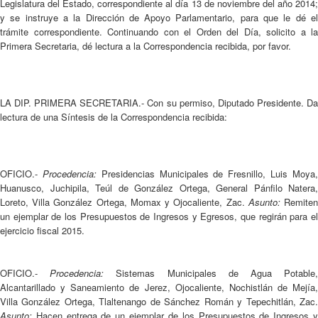
Legislatura del Estado, correspondiente al día 13 de noviembre del año 2014;
y se instruye a la Dirección de Apoyo Parlamentario, para que le dé el
trámite correspondiente. Continuando con el Orden del Día, solicito a la
Primera Secretaria, dé lectura a la Correspondencia recibida, por favor.
LA DIP. PRIMERA SECRETARIA.- Con su permiso, Diputado Presidente. Da
lectura de una Síntesis de la Correspondencia recibida:
OFICIO.-
Procedencia:
Presidencias Municipales de Fresnillo, Luis Moya
Huanusco, Juchipila, Teúl de González Ortega, General Pánfilo Natera,
Loreto, Villa González Ortega, Momax y Ojocaliente, Zac.
Asunto:
Remite
un ejemplar de los Presupuestos de Ingresos y Egresos, que regirán para el
ejercicio fiscal 2015.
OFICIO.-
Procedencia:
Sistemas Municipales de Agua Potable
Alcantarillado y Saneamiento de Jerez, Ojocaliente, Nochistlán de Mejía,
Villa González Ortega, Tlaltenango de Sánchez Román y Tepechitlán, Zac.
Asunto:
Hacen entrega de un ejemplar de los Presupuestos de Ingresos y