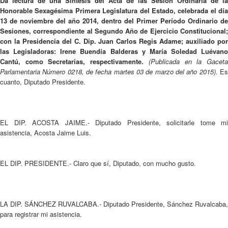
Da lectura de una Síntesis del Acta de las Sesión Ordinaria de la
Honorable Sexagésima Primera Legislatura del Estado, celebrada el día
13 de noviembre del año 2014, dentro del Primer Período Ordinario de
Sesiones, correspondiente al Segundo Año de Ejercicio Constitucional;
con la Presidencia del C. Dip. Juan Carlos Regis Adame; auxiliado por
las Legisladoras: Irene Buendía Balderas y María Soledad Luévano
Cantú, como Secretarias, respectivamente.
(Publicada en la Gacet
Parlamentaria Número 0218, de fecha martes 03 de marzo del año 2015).
E
cuanto, Diputado Presidente.
EL DIP. ACOSTA JAIME.- Diputado Presidente, solicitarle tome mi
asistencia, Acosta Jaime Luis.
EL DIP. PRESIDENTE.- Claro que sí, Diputado, con mucho gusto.
LA DIP. SÁNCHEZ RUVALCABA.- Diputado Presidente, Sánchez Ruvalcaba,
para registrar mi asistencia.