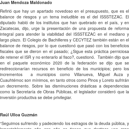
Juan Mendoza Maldonado
Refirió que hay un apartado novedoso en el presupuesto, que es el
balance de riesgos y un tema ineludible es el del ISSSTEZAC. El
diputado habló de los institutos que han quebrado en el país, y en
Zacatecas, dijo, urge la presentación de una propuesta de reforma
integral para atender la viabilidad del ISSSTEZAC en el mediano y
largo plazo. El Colegio de Bachilleres y CECYTEZ también están en el
balance de riesgos, por lo que cuestionó que pasó con los beneficios
fiscales que se dieron en el pasado; ¿Sigue esta práctica perniciosa
de retener el ISR y no enterarlo al fisco?, cuestionó. También dijo que
en el paquete económico 2020 de la federación se dijo que se
redireccionarían recursos en beneficio de los municipios; pero los
incrementos a municipios como Villanueva, Miguel Auza y
Cuauhtémoc son mínimos, en tanto otros como Pinos y Loreto sufrirán
un decremento. Sobre las disminuciones drásticas a dependencias
como la Secretaría de Obras Públicas, el legislador consideró que la
inversión productiva se debe privilegiar.
Raúl Ulloa Guzmán
“Seguimos sufriendo y padeciendo los estragos de la deuda pública, y
lamentablemente año con año se tienen que destinar una gran