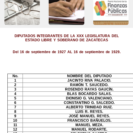
DIPUTADOS INTEGRANTES DE LA XXX LEGISLATURA DEL
ESTADO LIBRE Y SOBERANO DE ZACATECAS
Del 16 de septiembre de 1927 AL 16 de septiembre de 1929.
No.
NOMBRE DEL DIPUTADO
1
JACINTO RIVA PALACIO.
2
RAMÓN T. SAUCEDO.
3
ROSENDO RAYAS GAUCÍN.
4
BLAS BOCARDO SALAS.
5
DIONISIO G. VALENCIANO.
6
CONSTANTINO G. SALCEDO.
7
ALBERTO TRINIDAD RUIZ.
8
LUIS R. REYES.
9
JOSÉ MANUEL REYES.
10
FRANCISCO BAÑUELOS.
11
MANUEL MEZA.
12
MANUEL RODARTE.