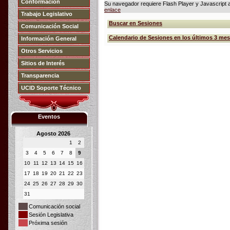
Conformación
Su navegador requiere Flash Player y Javascript ac
enlace
Trabajo Legislativo
Buscar en Sesiones
Comunicación Social
Calendario de Sesiones en los últimos 3 me
Información General
Otros Servicios
Sitios de Interés
Transparencia
UCID Soporte Técnico
Eventos
Agosto 2026
1
2
3
4
5
6
7
8
9
10
11
12
13
14
15
16
17
18
19
20
21
22
23
24
25
26
27
28
29
30
31
Comunicación social
Sesión Legislativa
Próxima sesión