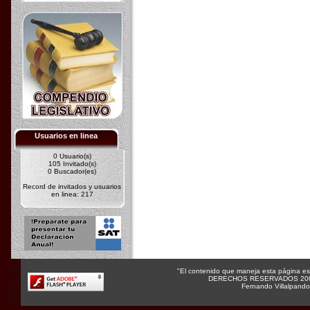
Usuarios en linea
0 Usuario(s)
105 Invitado(s)
0 Buscador(es)
Record de invitados y usuarios
en linea: 217
"El contenido que maneja esta página es s
DERECHOS RESERVADOS 20
Fernando Villalpand