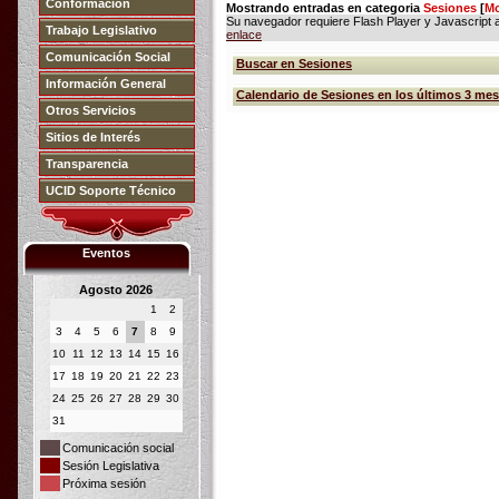
Conformación
Mostrando entradas en categoria
Sesiones
[
Mo
Su navegador requiere Flash Player y Javascript ac
Trabajo Legislativo
enlace
Comunicación Social
Buscar en Sesiones
Información General
Calendario de Sesiones en los últimos 3 me
Otros Servicios
Sitios de Interés
Transparencia
UCID Soporte Técnico
Eventos
Agosto 2026
1
2
3
4
5
6
7
8
9
10
11
12
13
14
15
16
17
18
19
20
21
22
23
24
25
26
27
28
29
30
31
Comunicación social
Sesión Legislativa
Próxima sesión