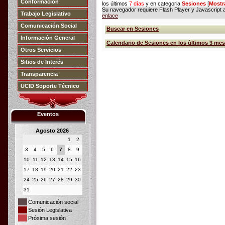
Conformación
los últimos
7 días
y en categoria
Sesiones
[
Mostr
Su navegador requiere Flash Player y Javascript ac
Trabajo Legislativo
enlace
Comunicación Social
Buscar en Sesiones
Información General
Calendario de Sesiones en los últimos 3 me
Otros Servicios
Sitios de Interés
Transparencia
UCID Soporte Técnico
Eventos
Agosto 2026
1
2
3
4
5
6
7
8
9
10
11
12
13
14
15
16
17
18
19
20
21
22
23
24
25
26
27
28
29
30
31
Comunicación social
Sesión Legislativa
Próxima sesión