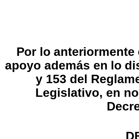
Por
lo
anteriormente
apoyo
además
en
lo
di
y
153 del
Reglam
Legislativo,
en n
Decre
D