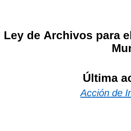
Ley
de
Archivos
para
e
Mun
Última a
Acción de I