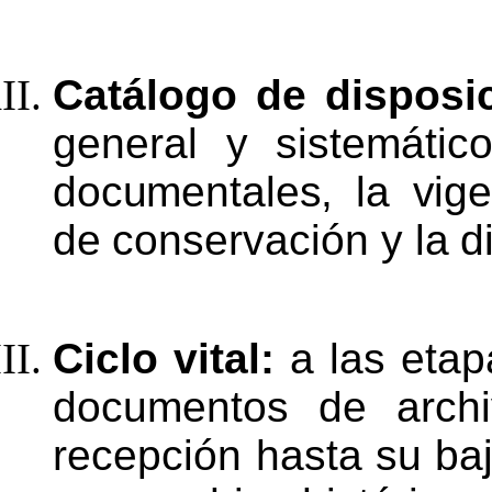
Catálogo
de
disposi
general
y
sistemátic
documentales,
la
vig
de
conservación
y
la
d
Ciclo vital:
a las etap
documentos de arch
recepción hasta su
ba