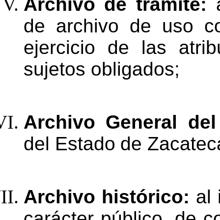
Archivo
de
trámite:
de
archivo
de
uso
c
ejercicio
de
las
atri
sujetos
obligados;
Archivo
General
del
del
Estado
de Zacatec
Archivo histórico:
al
carácter público, de c