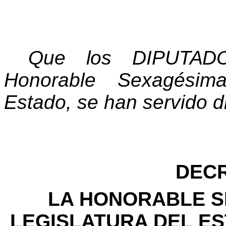
Que
los
DIPUTAD
Honorable
Sexagésim
Estado,
se
han
servido
d
DEC
LA
HONORABLE
S
LEGISLATURA
DEL
ES