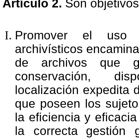
Artículo
2.
Son
objetivo
Promover
el
uso
archivísticos
encamina
de
archivos
que
g
conservación,
disp
localización expedita
que poseen los sujeto
la eficiencia y eficaci
la correcta
gestión